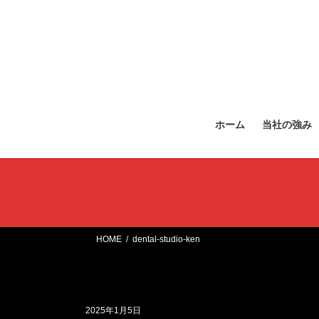
コ
ナ
ン
ビ
テ
ゲ
ン
ー
ツ
シ
へ
ョ
ス
ン
ホーム
当社の強み
キ
に
ッ
移
プ
動
HOME
dental-studio-ken
2025年1月5日