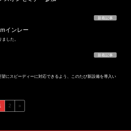
新着記事
amインレー
まりました。
新着記事
要望にスピーディーに対応できるよう、このたび新設備を導入い
固
固
1
2
»
定
定
ペ
ペ
ー
ー