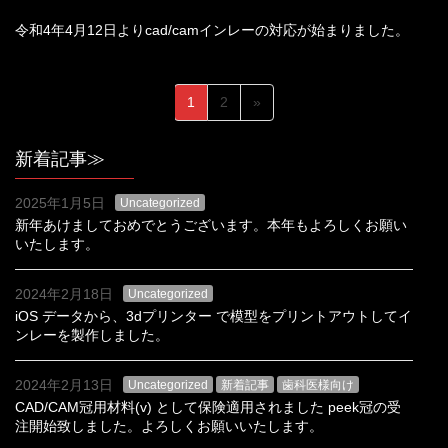
令和4年4月12日よりcad/camインレーの対応が始まりました。
投
固
固
1
2
»
稿
定
定
ペ
ペ
の
新着記事≫
ー
ー
ペ
ジ
ジ
2025年1月5日
Uncategorized
ー
新年あけましておめでとうございます。本年もよろしくお願い
ジ
いたします。
送
2024年2月18日
Uncategorized
り
iOS データから、3dプリンター で模型をプリントアウトしてイ
ンレーを製作しました。
2024年2月13日
Uncategorized
新着記事
歯科医様向け
CAD/CAM冠用材料(v) として保険適用されました peek冠の受
注開始致しました。よろしくお願いいたします。